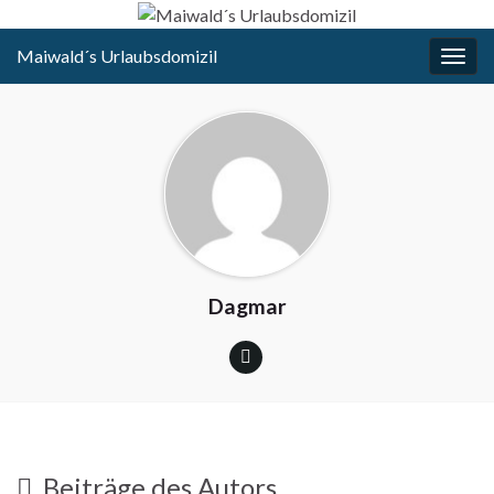
Maiwald´s Urlaubsdomizil
Navi
umsc
Dagmar
Beiträge des Autors