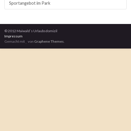
Sportangebot im Park
© 2012 Maiwald´s Urlaubsdomizil
Impressum
Gemacht mit
von
Graphene Themes
.