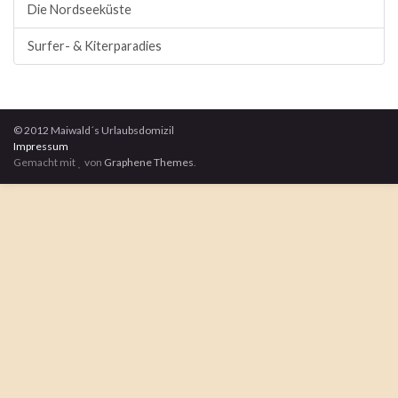
Die Nordseeküste
Surfer- & Kiterparadies
© 2012 Maiwald´s Urlaubsdomizil
Impressum
Gemacht mit
von
Graphene Themes
.